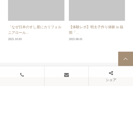
「なぜ日本のすし屋にカリフォル
【体験レポ】明太子作り体験 in 福
ニアロール...
岡「...
2025.10.03
2025.08.01
LOADING...
NEWS
セミナー
ニュース
すし付きセミナー
出前セミナー
事業紹介
ブログ