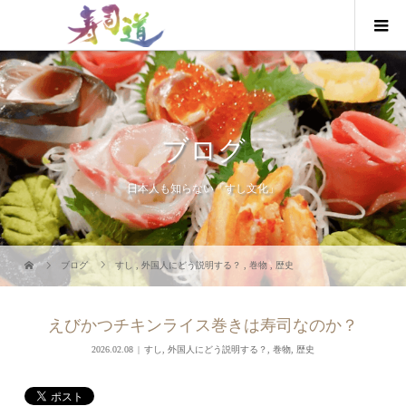
ブログ
日本人も知らない「すし文化」
ブログ
すし
,
外国人にどう説明する？
,
巻物
,
歴史
えびかつチキンライス巻きは寿司なのか？
2026.02.08
すし
,
外国人にどう説明する？
,
巻物
,
歴史