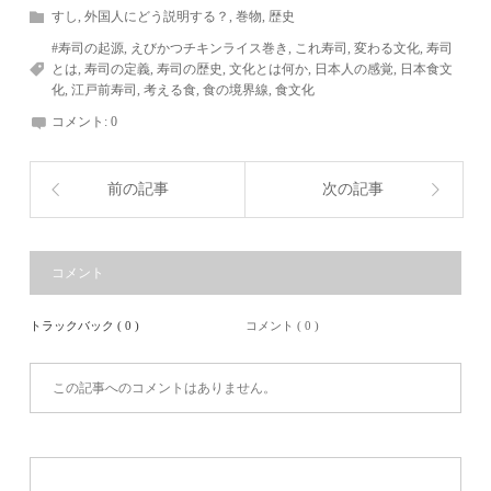
すし
,
外国人にどう説明する？
,
巻物
,
歴史
#寿司の起源
,
えびかつチキンライス巻き
,
これ寿司
,
変わる文化
,
寿司
とは
,
寿司の定義
,
寿司の歴史
,
文化とは何か
,
日本人の感覚
,
日本食文
化
,
江戸前寿司
,
考える食
,
食の境界線
,
食文化
コメント:
0
前の記事
次の記事
コメント
トラックバック ( 0 )
コメント ( 0 )
この記事へのコメントはありません。