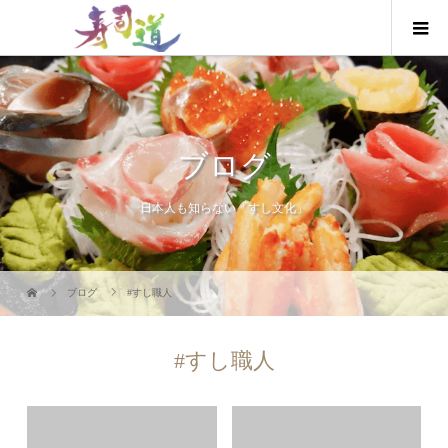
ブログ
日本人も知らない「すし文化」
ブログ
#すし職人
#すし職人