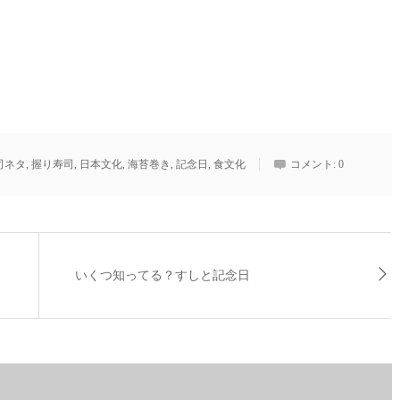
司ネタ
,
握り寿司
,
日本文化
,
海苔巻き
,
記念日
,
食文化
コメント:
0
いくつ知ってる？すしと記念日