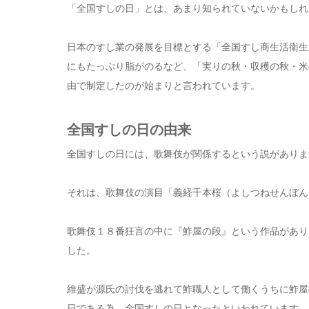
「全国すしの日」とは、あまり知られていないかもしれま
日本のすし業の発展を目標とする「全国すし商生活衛生
にもたっぷり脂がのるなど、「実りの秋・収穫の秋・米
由で制定したのが始まりと言われています。
全国すしの日の由来
全国すしの日には、歌舞伎が関係するという説がありま
それは、歌舞伎の演目「義経千本桜（よしつねせんぼん
歌舞伎１８番狂言の中に『鮓屋の段』という作品があり
した。
維盛が源氏の討伐を逃れて鮓職人として働くうちに鮓屋の
日である為、全国すしの日となったといわれています。