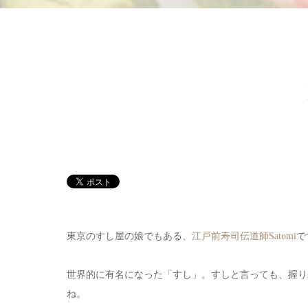
東京のすし屋の娘でもある、
江戸前寿司伝道師Satomi
で
世界的に有名になった「すし」。すしと言っても、握り
ね。