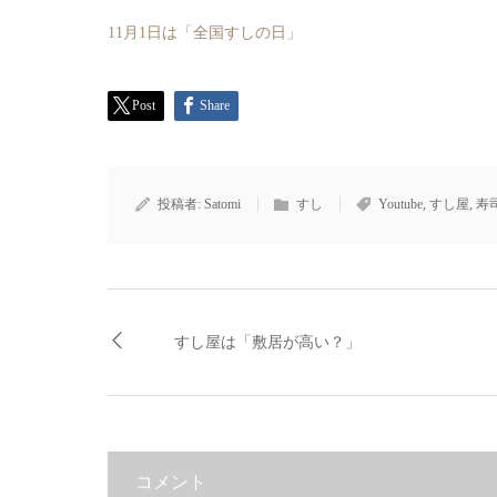
11月1日は「全国すしの日」
Post
Share
投稿者:
Satomi
すし
Youtube
,
すし屋
,
寿
すし屋は「敷居が高い？」
コメント