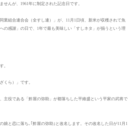
せんが、1961年に制定された記念日です。
同業組合連合会（全すし連）」が、11月1日頃、新米が収穫されて魚
への感謝」の日で、1年で最も美味しい「すしネタ」が揃うという理
す。
ざくら）」です。
、主役である「鮓屋の弥助」が都落ちした平維盛という平家の武将で
娘と恋に落ち､｢鮓屋の弥助｣と改名します。その改名した日が11月1