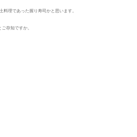
郷土料理であった握り寿司かと思います。
とご存知ですか。