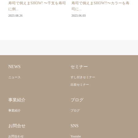
寿司で例えまSHOW! 〜干支を寿司
寿司で例えまSHOW!!〜カラーを寿
に例...
司に...
2023.08.26
2023.06.03
NEWS
セミナー
ニュース
すし付きセミナー
出前セミナー
事業紹介
ブログ
事業紹介
ブログ
お問合せ
SNS
お問合わせ
Youtube