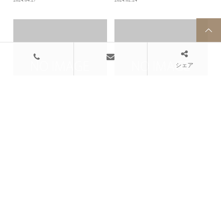
和食文化学会 東京大会
「江戸前寿司」は「和食」？！
2024.02.23
2024.02.17