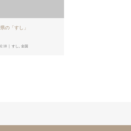
良県の「すし」
,
02.18
すし
全国