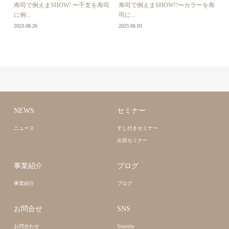
寿司で例えまSHOW! 〜干支を寿司
寿司で例えまSHOW!!〜カラーを寿
に例...
司に...
2023.08.26
2023.06.03
NEWS
セミナー
ニュース
すし付きセミナー
出前セミナー
事業紹介
ブログ
事業紹介
ブログ
お問合せ
SNS
お問合わせ
Youtube