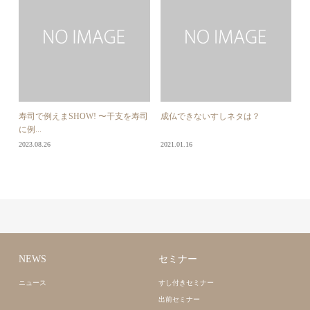
寿司で例えまSHOW! 〜干支を寿司
成仏できないすしネタは？
に例...
2023.08.26
2021.01.16
NEWS
セミナー
ニュース
すし付きセミナー
出前セミナー