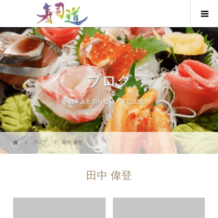
ブログ
日本人も知らない「すし文化」
ブログ
田中 偉登
田中 偉登