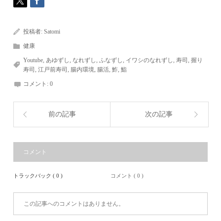
投稿者:
Satomi
健康
Youtube
,
あゆずし
,
なれずし
,
ふなずし
,
イワシのなれずし
,
寿司
,
握り
寿司
,
江戸前寿司
,
腸内環境
,
腸活
,
鮓
,
鮨
コメント:
0
前の記事
次の記事
コメント
トラックバック ( 0 )
コメント ( 0 )
この記事へのコメントはありません。