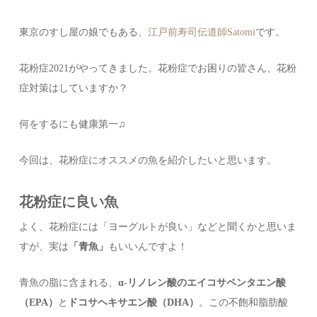
東京のすし屋の娘でもある、
江戸前寿司伝道師Satomi
です。
花粉症2021がやってきました。花粉症でお困りの皆さん、花粉
症対策はしていますか？
何をするにも健康第一♫
今回は、花粉症にオススメの魚を紹介したいと思います。
花粉症に良い魚
よく、花粉症には「ヨーグルトが良い」などと聞くかと思いま
すが、実は
「青魚」
もいいんですよ！
青魚の脂に含まれる、
α-リノレン酸のエイコサペンタエン酸
（EPA）
と
ドコサヘキサエン酸（DHA）
。この不飽和脂肪酸