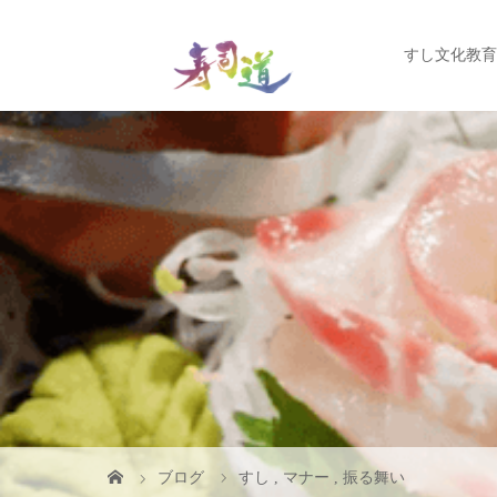
すし文化教育
ブログ
すし
,
マナー
,
振る舞い