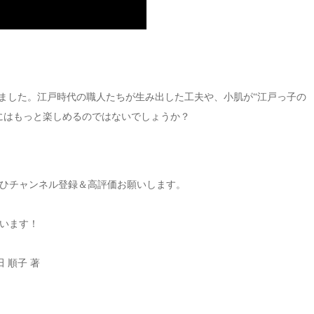
しました。江戸時代の職人たちが生み出した工夫や、小肌が“江戸っ子の
にはもっと楽しめるのではないでしょうか？
ひチャンネル登録＆高評価お願いします。
います！
田 順子
著