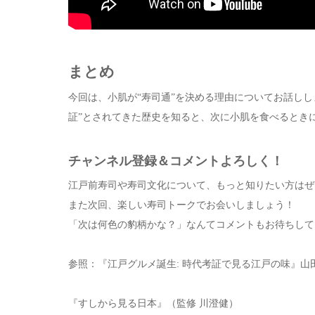
まとめ
今回は、小肌が“寿司通”を決める理由についてお話し
証”とされてきた歴史を知ると、次に小肌を食べるとき
チャンネル登録＆コメントよろしく！
江戸前寿司や寿司文化について、もっと知りたい方はぜ
また次回、楽しい寿司トークでお会いしましょう！
「次は何色の豹柄かな？」なんてコメントもお待ちして
参照：『
江戸グルメ誕生: 時代考証で見る江戸の味
』山
『すしから見る日本』（監修 川澄健）