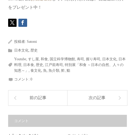
をプレゼント中！
投稿者:
Satomi
日本文化
,
歴史
Youtube
,
すし屋
,
和食
,
国立科学博物館
,
寿司
,
握り寿司
,
日本文化
,
日本
料理
,
日本食
,
歴史
,
江戸前寿司
,
特別展「和食 ～日本の自然、人々の
知恵～」
,
食文化
,
魚
,
魚介類
,
鮓
,
鮨
コメント:
0
前の記事
次の記事
コメント