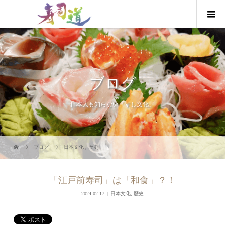
ブログ
日本人も知らない「すし文化」
ブログ
日本文化
,
歴史
「江戸前寿司」は「和食」？！
2024.02.17
日本文化
,
歴史