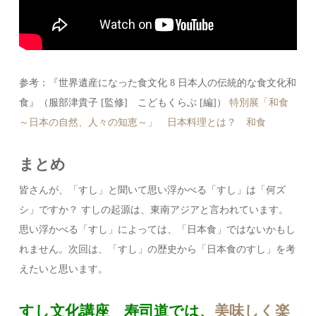
参考：『世界遺産になった食文化 8 日本人の伝統的な食文化和
食』（服部津貴子 [監修] こどもくらぶ [編]）
特別展「和食
～日本の自然、人々の知恵～」
日本料理とは？
和食
まとめ
皆さんが、「すし」と聞いて思い浮かべる「すし」は「何ズ
シ」ですか？ すしの起源は、東南アジアと言われています。
思い浮かべる「すし」によっては、「日本食」ではないかもし
れません。次回は、「すし」の歴史から「日本食のすし」を考
えたいと思います。
すし文化講座 寿司道では、
美味しく楽