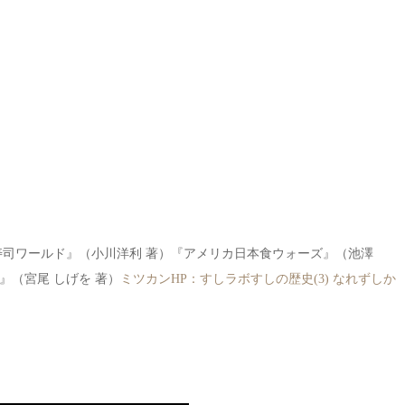
寿司ワールド』（小川洋利 著）『アメリカ日本食ウォーズ』（池澤
（宮尾 しげを 著）
ミツカンHP：すしラボすしの歴史(3) なれずしか