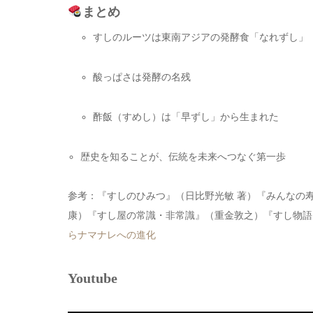
まとめ
すしのルーツは東南アジアの発酵食「なれずし」
酸っぱさは発酵の名残
酢飯（すめし）は「早ずし」から生まれた
歴史を知ることが、伝統を未来へつなぐ第一歩
参考：『すしのひみつ』（日比野光敏 著）『みんなの
康）『すし屋の常識・非常識』（重金敦之）『すし物語』
らナマナレへの進化
Youtube